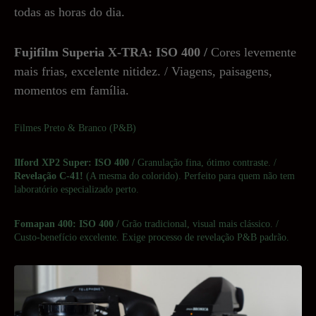
todas as horas do dia.
Fujifilm Superia X-TRA: ISO 400 /
Cores levemente
mais frias, excelente nitidez. / Viagens, paisagens,
momentos em família.
Filmes Preto & Branco (P&B)
Ilford XP2 Super: ISO 400 /
Granulação fina, ótimo contraste. /
Revelação C-41!
(A mesma do colorido). Perfeito para quem não tem
laboratório especializado perto.
Fomapan 400: ISO 400 /
Grão tradicional, visual mais clássico. /
Custo-benefício excelente. Exige processo de revelação P&B padrão.