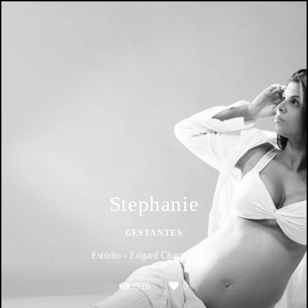
Stephanie
GESTANTES
Estúdio - Edgard Chaves Photos
326
0