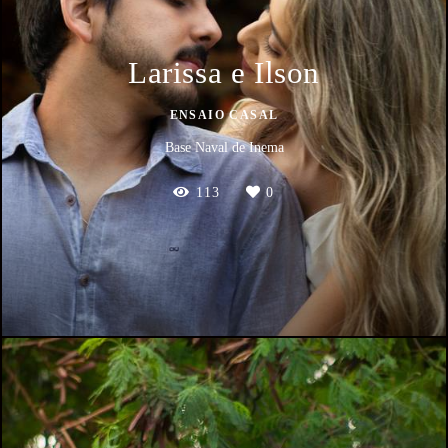
Larissa e Ilson
ENSAIO CASAL
Base Naval de Inema
113
0