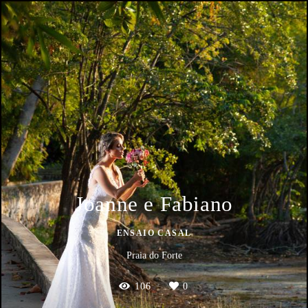
Joanne e Fabiano
ENSAIO CASAL
Praia do Forte
106
0