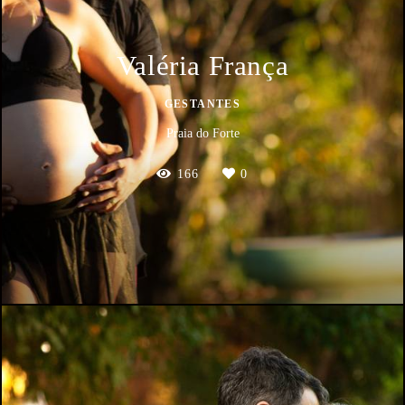
Valéria França
GESTANTES
Praia do Forte
166
0