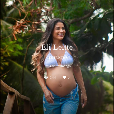
Eli Leitte
GESTANTES
Praia do Flamengo
144
0