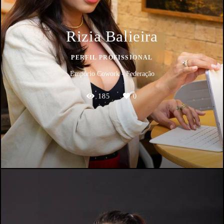
Rizia Balieira
PERFIL PROFISSIONAL
Empório Cowork - Federação
185
0