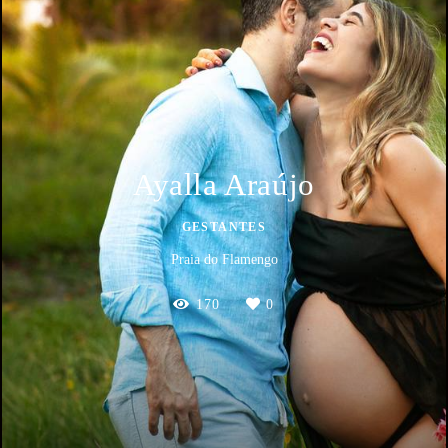
Ayalla Araújo
GESTANTES
Praia do Flamengo
170
0