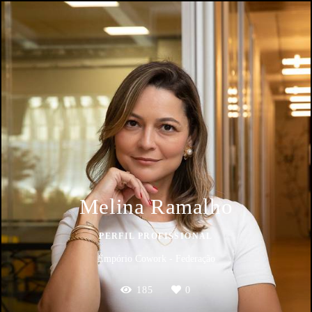
Melina Ramalho
PERFIL PROFISSIONAL
Empório Cowork - Federação
185
0