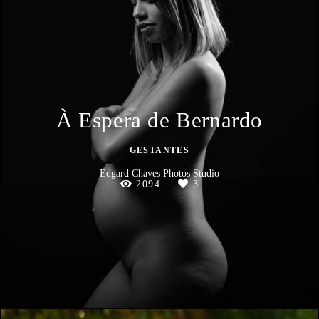
À Espera de Bernardo
GESTANTES
Edgard Chaves Photos Studio
2094
3