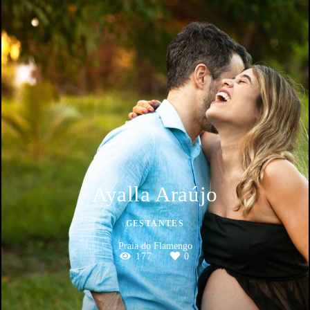
Ayalla Araújo
GESTANTES
Praia do Flamengo
177
0