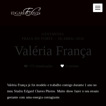
GESTANTES
PRAIA DO FORTE
06/ABRIL/2026
Valéria França
173
visualizações
0
curtidas
Valéria França já foi modelo e trabalho comigo durante 1 ano no
meu Studio Edgard Chaves Photos. Muito show fazer o seu ensaio
gestante com uma energia contagiante.