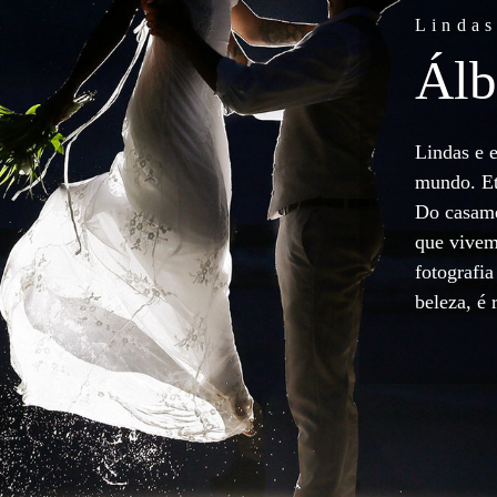
Lindas
Álb
Lindas e 
mundo. Et
Do casame
que vivem
fotografia
beleza, é