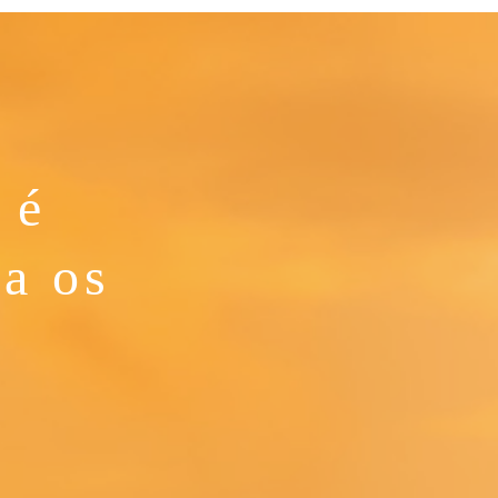
 é
ra os