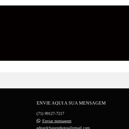
ENVIE AQUI A SUA MENSAGEM
(71) 99127-7217
Enviar mensagem
edgardchavesphotos@gmail.com