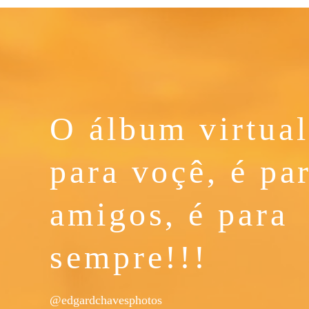
O álbum virtual
para voçê, é pa
amigos, é para
sempre!!!
@edgardchavesphotos